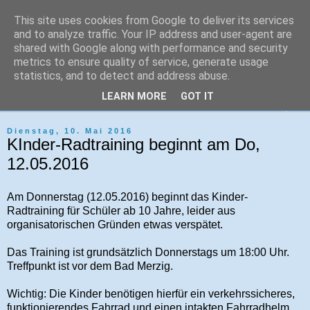
This site uses cookies from Google to deliver its services
Tri-Sport Saar-Hochwald
and to analyze traffic. Your IP address and user-agent are
shared with Google along with performance and security
metrics to ensure quality of service, generate usage
Verein für Ausdauersport und Triathlon
statistics, and to detect and address abuse.
LEARN MORE
GOT IT
▼
Dienstag, 10. Mai 2016
KInder-Radtraining beginnt am Do,
12.05.2016
Am Donnerstag (12.05.2016) beginnt das Kinder-
Radtraining für Schüler ab 10 Jahre, leider aus
organisatorischen Gründen etwas verspätet.
Das Training ist grundsätzlich Donnerstags um 18:00 Uhr.
Treffpunkt ist vor dem Bad Merzig.
Wichtig: Die Kinder benötigen hierfür ein verkehrssicheres,
funktionierendes Fahrrad und einen intakten Fahrradhelm.