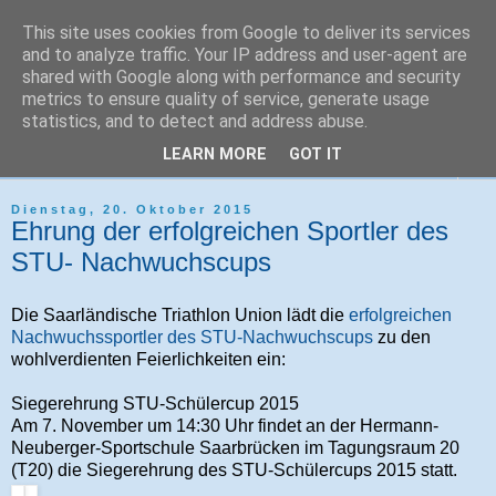
This site uses cookies from Google to deliver its services
Tri-Sport Saar-Hochwald
and to analyze traffic. Your IP address and user-agent are
shared with Google along with performance and security
metrics to ensure quality of service, generate usage
Verein für Ausdauersport und Triathlon
statistics, and to detect and address abuse.
LEARN MORE
GOT IT
▼
Dienstag, 20. Oktober 2015
Ehrung der erfolgreichen Sportler des
STU- Nachwuchscups
Die Saarländische Triathlon Union lädt die
erfolgreichen
Nachwuchssportler des STU-Nachwuchscups
zu den
wohlverdienten Feierlichkeiten ein:
Siegerehrung STU-Schülercup 2015
Am 7. November um 14:30 Uhr findet an der Hermann-
Neuberger-Sportschule Saarbrücken im Tagungsraum 20
(T20) die Siegerehrung des STU-Schülercups 2015 statt.