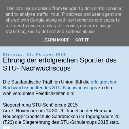
This site uses cookies from Google to deliver its services
Tri-Sport Saar-Hochwald
and to analyze traffic. Your IP address and user-agent are
shared with Google along with performance and security
metrics to ensure quality of service, generate usage
Verein für Ausdauersport und Triathlon
statistics, and to detect and address abuse.
LEARN MORE
GOT IT
▼
Dienstag, 20. Oktober 2015
Ehrung der erfolgreichen Sportler des
STU- Nachwuchscups
Die Saarländische Triathlon Union lädt die
erfolgreichen
Nachwuchssportler des STU-Nachwuchscups
zu den
wohlverdienten Feierlichkeiten ein:
Siegerehrung STU-Schülercup 2015
Am 7. November um 14:30 Uhr findet an der Hermann-
Neuberger-Sportschule Saarbrücken im Tagungsraum 20
(T20) die Siegerehrung des STU-Schülercups 2015 statt.