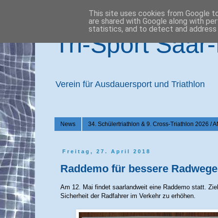
This site uses cookies from Google to 
are shared with Google along with per
statistics, and to detect and address
Tri-Sport Saar
Verein für Ausdauersport und Triathlon
News
34. Schülertriathlon & 9. Cross-Triathlon 2
Freitag, 27. April 2018
Raddemo für bessere Radwege 
Am 12. Mai findet saarlandweit eine Raddemo statt. Zie
Sicherheit der Radfahrer im Verkehr zu erhöhen.