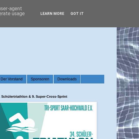
 user-agent
nerate usage
LEARN MORE
GOT IT
Der Vorstand
Sponsoren
Downloads
. Schülertriathlon & 9. Super-Cross-Sprint