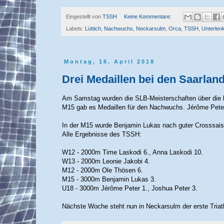
Eingestellt von
TSSH
Keine Kommentare:
Labels:
Lüttich
,
Nachwuchs
,
Neckarsulm
,
Orca
,
TSSH
,
Unterlen
Montag, 16. April 2018
Drei Medaillen bei den Saarlan
Am Samstag wurden die SLB-Meisterschaften über die l
M15 gab es Medaillen für den Nachwuchs. Jérôme Peter
In der M15 wurde Benjamin Lukas nach guter Crosssaiso
Alle Ergebnisse des TSSH:
W12 - 2000m Time Laskodi 6., Anna Laskodi 10.
W13 - 2000m Leonie Jakobi 4.
M12 - 2000m Ole Thösen 6.
M15 - 3000m Benjamin Lukas 3.
U18 - 3000m Jérôme Peter 1., Joshua Peter 3.
Nächste Woche steht nun in Neckarsulm der erste Tria