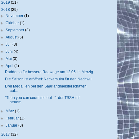
►
2019
(11)
▼
2018
(29)
►
November
(1)
►
Oktober
(1)
►
September
(3)
►
August
(5)
►
Juli
(3)
►
Juni
(4)
►
Mai
(3)
▼
April
(4)
Raddemo für bessere Radwege am 12.05. in Merzig
Die Saison ist eröffnet: Neckarsulm für den Nachwu...
Drei Medaillen bei den Saarlandmeisterschaften
auf...
"Then you can count me out..."- der TSSH mit
neuem...
►
März
(1)
►
Februar
(1)
►
Januar
(3)
►
2017
(32)