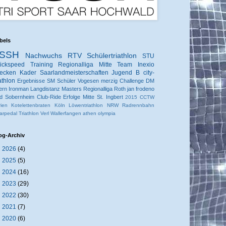
bels
SSH
Nachwuchs
RTV
Schülertriathlon
STU
ickspeed
Training
Regionalliga Mitte
Team Inexio
ecken
Kader
Saarlandmeisterschaften
Jugend B
city-
iathlon
Ergebnisse
SM
Schüler
Vogesen
merzig
Challenge
DM
ern
Ironman
Langdistanz
Masters
Regionalliga
Roth
jan frodeno
d Sobernheim
Club-Ride
Erfolge
Mitte
St. Ingbert
2015
CCTW
rien
Kotelettenbraten
Köln
Löwentriathlon
NRW
Radrennbahn
arpedal
Triathlon
Verl
Wallerfangen
athen
olympia
og-Archiv
►
2026
(4)
►
2025
(5)
►
2024
(16)
►
2023
(29)
►
2022
(30)
►
2021
(7)
►
2020
(6)