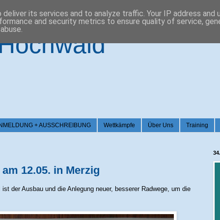
deliver its services and to analyze traffic. Your IP address and
formance and security metrics to ensure quality of service, ge
 abuse.
-Hochwald
026 / ANMELDUNG + AUSSCHREIBUNG
Wettkämpfe
Über Uns
Training
34
am 12.05. in Merzig
l ist der Ausbau und die Anlegung neuer, besserer Radwege, um die