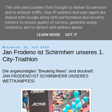
This site uses cookies from Google to deliver its services
Tri-Sport Saar-Hochwald
and to analyze traffic. Your IP address and user-agent are
shared with Google along with performance and security
metrics to ensure quality of service, generate usage
Verein für Ausdauersport und Triathlon
statistics, and to detect and address abuse.
LEARN MORE
GOT IT
▼
Mittwoch, 22. Juli 2015
Jan Frodeno ist Schirmherr unseres 1.
City-Triathlon
Die angekündigten "Breaking News" sind druckreif:
JAN FRODENO IST SCHIRMHERR UNSERES
WETTKAMPFES!