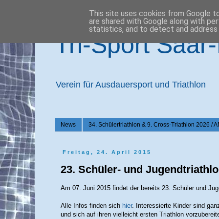
This site uses cookies from Google to 
are shared with Google along with per
statistics, and to detect and address
Tri-Sport Saar
Verein für Ausdauersport und Triathlon
News
34. Schülertriathlon & 9. Cross-Triathlon 2
Freitag, 24. April 2015
23. Schüler- und Jugendtriathl
Am 07. Juni 2015 findet der bereits 23. Schüler und Jug
Alle Infos finden sich
hier
. Interessierte Kinder sind ga
und sich auf ihren vielleicht ersten Triathlon vorzubereit