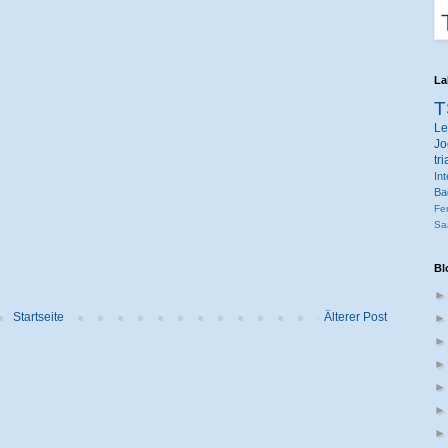
La
T
Le
Jo
tr
Int
Ba
Fe
Sa
Bl
Startseite
Älterer Post