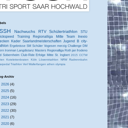
bels
SSH
Nachwuchs
RTV
Schülertriathlon
STU
ickspeed
Training
Regionalliga Mitte
Team Inexio
ecken
Kader
Saarlandmeisterschaften
Jugend B
city-
iathlon
Ergebnisse
SM
Schüler
Vogesen
merzig
Challenge
DM
ern
Ironman
Langdistanz
Masters
Regionalliga
Roth
jan frodeno
d Sobernheim
Club-Ride
Erfolge
Mitte
St. Ingbert
2015
CCTW
rien
Kotelettenbraten
Köln
Löwentriathlon
NRW
Radrennbahn
arpedal
Triathlon
Verl
Wallerfangen
athen
olympia
og-Archiv
►
2026
(4)
►
2025
(5)
►
2024
(16)
►
2023
(29)
►
2022
(30)
►
2021
(7)
►
2020
(6)