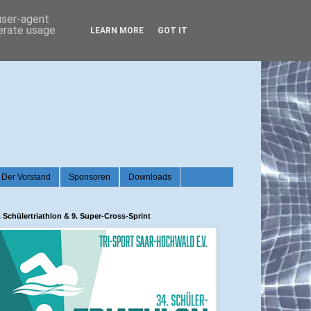
 user-agent
nerate usage
LEARN MORE
GOT IT
Der Vorstand
Sponsoren
Downloads
. Schülertriathlon & 9. Super-Cross-Sprint