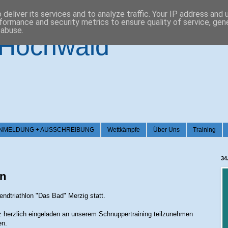
deliver its services and to analyze traffic. Your IP address and
formance and security metrics to ensure quality of service, ge
 abuse.
-Hochwald
026 / ANMELDUNG + AUSSCHREIBUNG
Wettkämpfe
Über Uns
Training
34
on
endtriathlon "Das Bad" Merzig statt.
nz herzlich eingeladen an unserem Schnuppertraining teilzunehmen
en.