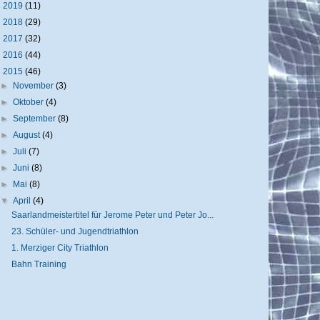
►
2019
(11)
►
2018
(29)
►
2017
(32)
►
2016
(44)
▼
2015
(46)
►
November
(3)
►
Oktober
(4)
►
September
(8)
►
August
(4)
►
Juli
(7)
►
Juni
(8)
►
Mai
(8)
▼
April
(4)
Saarlandmeistertitel für Jerome Peter und Peter Jo...
23. Schüler- und Jugendtriathlon
1. Merziger City Triathlon
Bahn Training