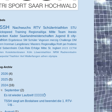
bels
SSH
Nachwuchs
RTV
Schülertriathlon
STU
ickspeed
Training
Regionalliga Mitte
Team Inexio
ecken
Kader
Saarlandmeisterschaften
Jugend B
city-
iathlon
Ergebnisse
SM
Schüler
Vogesen
merzig
Challenge
DM
ern
Ironman
Langdistanz
Masters
Regionalliga
Roth
jan frodeno
d Sobernheim
Club-Ride
Erfolge
Mitte
St. Ingbert
2015
CCTW
rien
Kotelettenbraten
Köln
Löwentriathlon
NRW
Radrennbahn
arpedal
Triathlon
Verl
Wallerfangen
athen
olympia
og-Archiv
►
2026
(4)
►
2025
(5)
▼
2024
(16)
▼
September
(2)
Es ist wieder Laufzeit! 🏃🏼‍♂️🏃‍♀⏱️
TSSH siegt am Bostalsee und beendet die 1. RTV-
Lig...
►
August
(1)