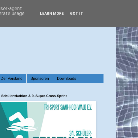
 user-agent
nerate usage
LEARN MORE
GOT IT
Der Vorstand
Sponsoren
Downloads
. Schülertriathlon & 9. Super-Cross-Sprint