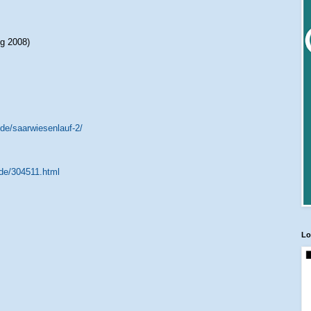
ng 2008)
de/saarwiesenlauf-2/
.de/304511.html
Lo