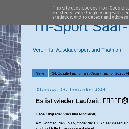
This site uses cookies from Google to 
are shared with Google along with per
statistics, and to detect and address
Tri-Sport Saar
Verein für Ausdauersport und Triathlon
News
34. Schülertriathlon & 9. Cross-Triathlon 2
Dienstag, 10. September 2024
Es ist wieder Laufzeit! 🏃🏼‍♂️🏃‍♀⏱️
Liebe Mitgliederinnen und Mitglieder,
Am Sonntag, den 15.09, findet der CEB Saarwiesenlauf 
sind und tolle Ergebnisse abliefern!