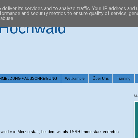
deliver its services and to analyze traffic. Your IP address and
formance and security metrics to ensure quality of service, ge
 abuse.
-Hochwald
026 / ANMELDUNG + AUSSCHREIBUNG
Wettkämpfe
Über Uns
Training
34
wieder in Merzig statt, bei dem wir als TSSH Imme stark vertreten