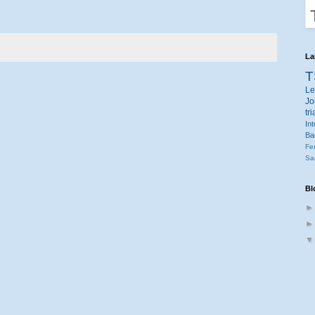
La
T
Le
Jo
tr
Int
Ba
Fe
Sa
Bl