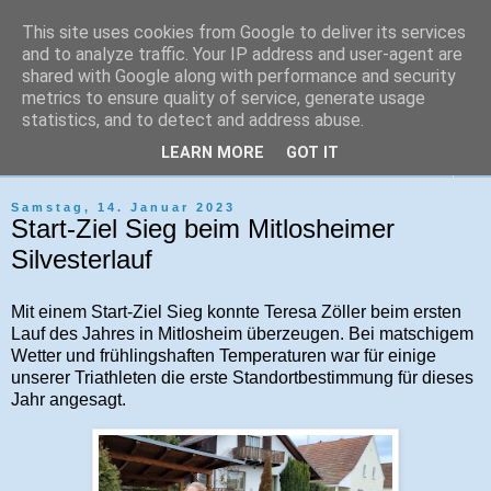
This site uses cookies from Google to deliver its services
Tri-Sport Saar-Hochwald
and to analyze traffic. Your IP address and user-agent are
shared with Google along with performance and security
metrics to ensure quality of service, generate usage
Verein für Ausdauersport und Triathlon
statistics, and to detect and address abuse.
LEARN MORE
GOT IT
▼
Samstag, 14. Januar 2023
Start-Ziel Sieg beim Mitlosheimer
Silvesterlauf
Mit einem Start-Ziel Sieg konnte Teresa Zöller beim ersten
Lauf des Jahres in Mitlosheim überzeugen. Bei matschigem
Wetter und frühlingshaften Temperaturen war für einige
unserer Triathleten die erste Standortbestimmung für dieses
Jahr angesagt.