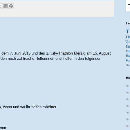
La
T
Le
Jo
tr
Int
 dem 7. Juni 2015 und des 1. City-Triathlon Merzig am 15. August
Ba
rden noch zahlreiche Helferinnen und Helfer in den folgenden
Fe
Sa
Bl
, wann und wo ihr helfen möchtet.
.com