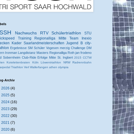
bels
SSH
Nachwuchs
RTV
Schülertriathlon
STU
ickspeed
Training
Regionalliga Mitte
Team Inexio
ecken
Kader
Saarlandmeisterschaften
Jugend B
city-
iathlon
Ergebnisse
SM
Schüler
Vogesen
merzig
Challenge
DM
ern
Ironman
Langdistanz
Masters
Regionalliga
Roth
jan frodeno
d Sobernheim
Club-Ride
Erfolge
Mitte
St. Ingbert
2015
CCTW
rien
Kotelettenbraten
Köln
Löwentriathlon
NRW
Radrennbahn
arpedal
Triathlon
Verl
Wallerfangen
athen
olympia
og-Archiv
►
2026
(4)
►
2025
(5)
►
2024
(16)
►
2023
(29)
►
2022
(30)
►
2021
(7)
►
2020
(6)