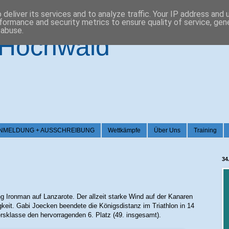
deliver its services and to analyze traffic. Your IP address and
formance and security metrics to ensure quality of service, ge
 abuse.
-Hochwald
026 / ANMELDUNG + AUSSCHREIBUNG
Wettkämpfe
Über Uns
Training
34
 Ironman auf Lanzarote. Der allzeit starke Wind auf der Kanaren
igkeit. Gabi Joecken beendete die Königsdistanz im Triathlon in 14
ersklasse den hervorragenden 6. Platz (49. insgesamt).