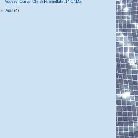
Vogesentour an Christi Himmelfahrt 14-17.Mai
►
April
(4)