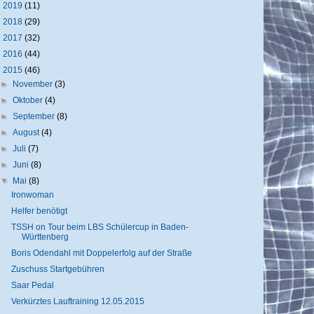
►
2019
(11)
►
2018
(29)
►
2017
(32)
►
2016
(44)
▼
2015
(46)
►
November
(3)
►
Oktober
(4)
►
September
(8)
►
August
(4)
►
Juli
(7)
►
Juni
(8)
▼
Mai
(8)
Ironwoman
Helfer benötigt
TSSH on Tour beim LBS Schülercup in Baden-
Württenberg
Boris Odendahl mit Doppelerfolg auf der Straße
Zuschuss Startgebühren
Saar Pedal
Verkürztes Lauftraining 12.05.2015