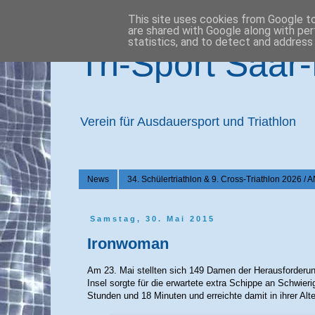
This site uses cookies from Google to 
are shared with Google along with per
statistics, and to detect and address
Tri-Sport Saar
Verein für Ausdauersport und Triathlon
News
34. Schülertriathlon & 9. Cross-Triathlon 2
Samstag, 30. Mai 2015
Ironwoman
Am 23. Mai stellten sich 149 Damen der Herausforderung
Insel sorgte für die erwartete extra Schippe an Schwier
Stunden und 18 Minuten und erreichte damit in ihrer Alt