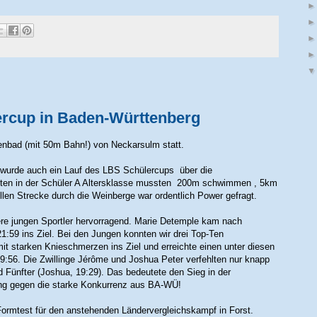
rcup in Baden-Württenberg
lenbad (mit 50m Bahn!) von Neckarsulm statt.
d wurde auch ein Lauf des LBS Schülercups über die
eten in der Schüler A Altersklasse mussten 200m schwimmen , 5km
len Strecke durch die Weinberge war ordentlich Power gefragt.
ere jungen Sportler hervorragend. Marie Detemple kam nach
:59 ins Ziel. Bei den Jungen konnten wir drei Top-Ten
it starken Knieschmerzen ins Ziel und erreichte einen unter diesen
9:56. Die Zwillinge Jérôme und Joshua Peter verfehlten nur knapp
 Fünfter (Joshua, 19:29). Das bedeutete den Sieg in der
ung gegen die starke Konkurrenz aus BA-WÜ!
Formtest für den anstehenden Ländervergleichskampf in Forst.