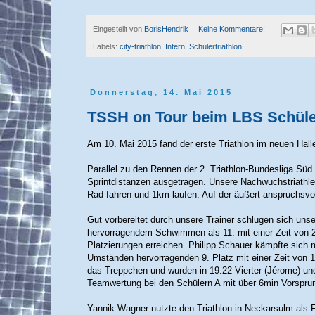
Eingestellt von
BorisHendrik
Keine Kommentare:
Labels:
city-triathlon
,
Intern
,
Schülertriathlon
Donnerstag, 14. Mai 2015
TSSH on Tour beim LBS Schüle
Am 10. Mai 2015 fand der erste Triathlon im neuen Hal
Parallel zu den Rennen der 2. Triathlon-Bundesliga Sü
Sprintdistanzen ausgetragen. Unsere Nachwuchstriathl
Rad fahren und 1km laufen. Auf der äußert anspruchsvol
Gut vorbereitet durch unsere Trainer schlugen sich uns
hervorragendem Schwimmen als 11. mit einer Zeit von 21
Platzierungen erreichen. Philipp Schauer kämpfte sich m
Umständen hervorragenden 9. Platz mit einer Zeit von 1
das Treppchen und wurden in 19:22 Vierter (Jérome) und
Teamwertung bei den Schülern A mit über 6min Vorspr
Yannik Wagner nutzte den Triathlon in Neckarsulm als 