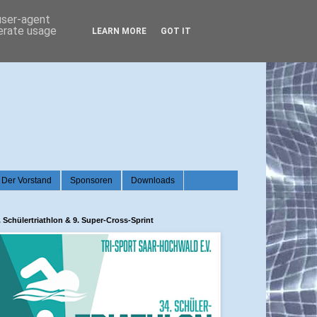
 user-agent
nerate usage
LEARN MORE
GOT IT
Der Vorstand
Sponsoren
Downloads
. Schülertriathlon & 9. Super-Cross-Sprint