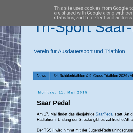
This site uses cookies from Google to 
are shared with Google along with per
statistics, and to detect and address
Tri-Sport Saar
Verein für Ausdauersport und Triathlon
News
34. Schülertriathlon & 9. Cross-Triathlon 2
Montag, 11. Mai 2015
Saar Pedal
Am 17. Mai findet das diesjährige
SaarPedal
statt. An 
Radfahrern. Entlang der Strecke gibt es zahlreiche Attr
Der TSSH wird nimmt mit der Jugend-Radtrainingsgruppe 