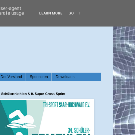
 user-agent
nerate usage
LEARN MORE
GOT IT
Der Vorstand
Sponsoren
Downloads
. Schülertriathlon & 9. Super-Cross-Sprint