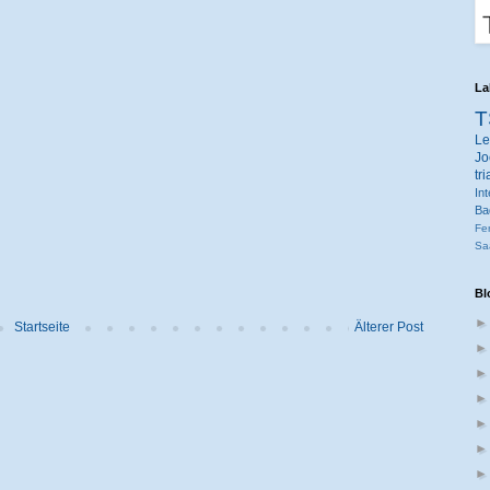
La
T
Le
Jo
tr
Int
Ba
Fe
Sa
Bl
Startseite
Älterer Post