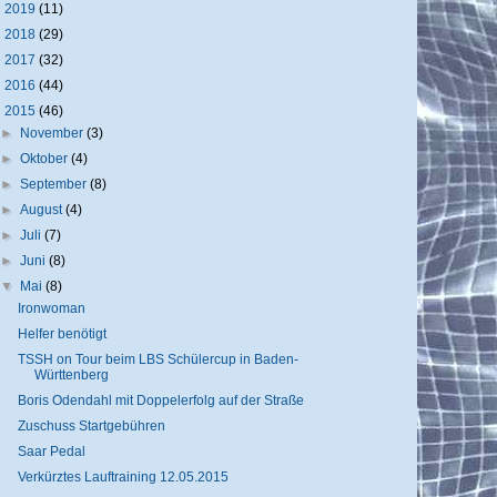
►
2019
(11)
►
2018
(29)
►
2017
(32)
►
2016
(44)
▼
2015
(46)
►
November
(3)
►
Oktober
(4)
►
September
(8)
►
August
(4)
►
Juli
(7)
►
Juni
(8)
▼
Mai
(8)
Ironwoman
Helfer benötigt
TSSH on Tour beim LBS Schülercup in Baden-
Württenberg
Boris Odendahl mit Doppelerfolg auf der Straße
Zuschuss Startgebühren
Saar Pedal
Verkürztes Lauftraining 12.05.2015