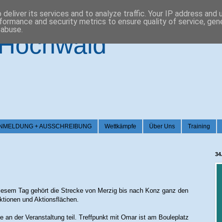
deliver its services and to analyze traffic. Your IP address and
formance and security metrics to ensure quality of service, ge
 abuse.
-Hochwald
026 / ANMELDUNG + AUSSCHREIBUNG
Wettkämpfe
Über Uns
Training
34
diesem Tag gehört die Strecke von Merzig bis nach Konz ganz den
aktionen und Aktionsflächen.
an der Veranstaltung teil. Treffpunkt mit Omar ist am Bouleplatz