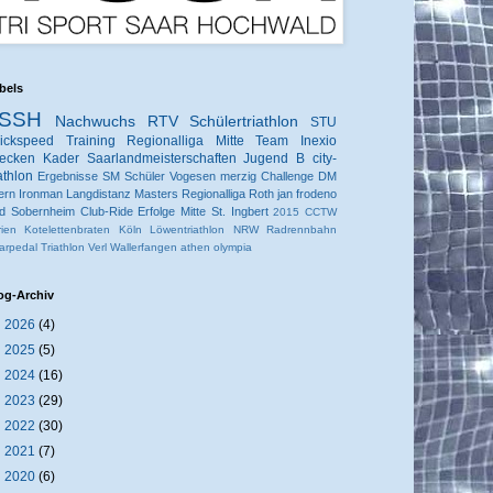
bels
SSH
Nachwuchs
RTV
Schülertriathlon
STU
ickspeed
Training
Regionalliga Mitte
Team Inexio
ecken
Kader
Saarlandmeisterschaften
Jugend B
city-
iathlon
Ergebnisse
SM
Schüler
Vogesen
merzig
Challenge
DM
ern
Ironman
Langdistanz
Masters
Regionalliga
Roth
jan frodeno
d Sobernheim
Club-Ride
Erfolge
Mitte
St. Ingbert
2015
CCTW
rien
Kotelettenbraten
Köln
Löwentriathlon
NRW
Radrennbahn
arpedal
Triathlon
Verl
Wallerfangen
athen
olympia
og-Archiv
►
2026
(4)
►
2025
(5)
►
2024
(16)
►
2023
(29)
►
2022
(30)
►
2021
(7)
►
2020
(6)