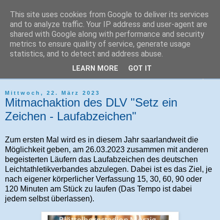
This site uses cookies from Google to deliver its services
Tri-Sport Saar-Hochwald
and to analyze traffic. Your IP address and user-agent are
shared with Google along with performance and security
metrics to ensure quality of service, generate usage
Verein für Ausdauersport und Triathlon
statistics, and to detect and address abuse.
LEARN MORE
GOT IT
▼
Mittwoch, 22. März 2023
Mitmachaktion des DLV "Setz ein
Zeichen - Laufabzeichen"
Zum ersten Mal wird es in diesem Jahr saarlandweit die
Möglichkeit geben, am 26.03.2023 zusammen mit anderen
begeisterten Läufern das Laufabzeichen des deutschen
Leichtathletikverbandes abzulegen. Dabei ist es das Ziel, je
nach eigener körperlicher Verfassung 15, 30, 60, 90 oder
120 Minuten am Stück zu laufen (Das Tempo ist dabei
jedem selbst überlassen).