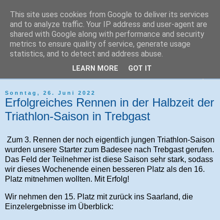
This site uses cookies from Google to deliver its services
Tri-Sport Saar-Hochwald
and to analyze traffic. Your IP address and user-agent are
shared with Google along with performance and security
metrics to ensure quality of service, generate usage
Verein für Ausdauersport und Triathlon
statistics, and to detect and address abuse.
LEARN MORE
GOT IT
▼
Sonntag, 26. Juni 2022
Erfolgreiches Rennen in der Halbzeit der
Triathlon-Saison in Trebgast
Zum 3. Rennen der noch eigentlich jungen Triathlon-Saison
wurden unsere Starter zum Badesee nach Trebgast gerufen.
Das Feld der Teilnehmer ist diese Saison sehr stark, sodass
wir dieses Wochenende einen besseren Platz als den 16.
Platz mitnehmen wollten. Mit Erfolg!
Wir nehmen den 15. Platz mit zurück ins Saarland, die
Einzelergebnisse im Überblick: