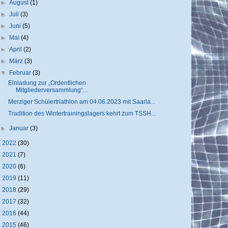
►
August
(1)
►
Juli
(3)
►
Juni
(5)
►
Mai
(4)
►
April
(2)
►
März
(3)
▼
Februar
(3)
Einladung zur „Ordentlichen
Mitgliederversammlung“...
Merziger Schülertriathlon am 04.06.2023 mit Saarla...
Tradition des Wintertrainingslagers kehrt zum TSSH...
►
Januar
(3)
►
2022
(30)
►
2021
(7)
►
2020
(6)
►
2019
(11)
►
2018
(29)
►
2017
(32)
►
2016
(44)
►
2015
(46)