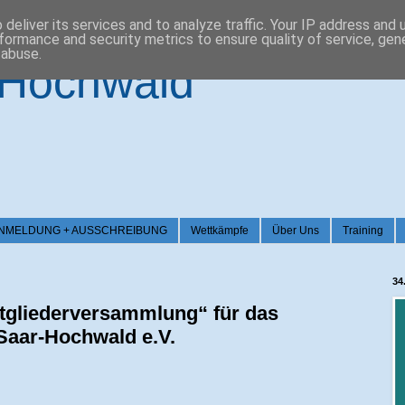
deliver its services and to analyze traffic. Your IP address and
formance and security metrics to ensure quality of service, ge
 abuse.
-Hochwald
026 / ANMELDUNG + AUSSCHREIBUNG
Wettkämpfe
Über Uns
Training
34
itgliederversammlung“ für das
 Saar-Hochwald e.V.