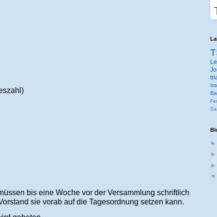
La
T
Le
Jo
tr
Int
eszahl)
Ba
Fe
Sa
Bl
üssen bis eine Woche vor der Versammlung schriftlich
Vorstand sie vorab auf die Tagesordnung setzen kann.