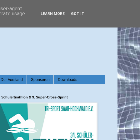
 user-agent
nerate usage
LEARN MORE
GOT IT
Der Vorstand
Sponsoren
Downloads
. Schülertriathlon & 9. Super-Cross-Sprint