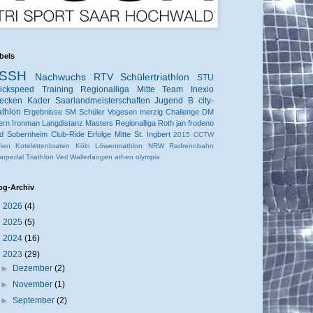
bels
SSH
Nachwuchs
RTV
Schülertriathlon
STU
ickspeed
Training
Regionalliga Mitte
Team Inexio
ecken
Kader
Saarlandmeisterschaften
Jugend B
city-
iathlon
Ergebnisse
SM
Schüler
Vogesen
merzig
Challenge
DM
ern
Ironman
Langdistanz
Masters
Regionalliga
Roth
jan frodeno
d Sobernheim
Club-Ride
Erfolge
Mitte
St. Ingbert
2015
CCTW
rien
Kotelettenbraten
Köln
Löwentriathlon
NRW
Radrennbahn
arpedal
Triathlon
Verl
Wallerfangen
athen
olympia
og-Archiv
►
2026
(4)
►
2025
(5)
►
2024
(16)
▼
2023
(29)
►
Dezember
(2)
►
November
(1)
►
September
(2)