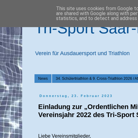
This site uses cookies from Google to 
are shared with Google along with per
statistics, and to detect and address
Tri-Sport Saar
Verein für Ausdauersport und Triathlon
News
34. Schülertriathlon & 9. Cross-Triathlon 2
Donnerstag, 23. Februar 2023
Einladung zur „Ordentlichen M
Vereinsjahr 2022 des Tri-Sport
Liebe Vereinsmitglieder,