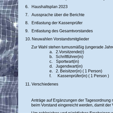
6.
Haushaltsplan 2023
7.
Aussprache über die Berichte
8.
Entlastung der Kassenprüfer
9.
Entlastung des Gesamtvorstandes
10.
Neuwahlen Vorstandsmitglieder
Zur Wahl stehen turnusmäßig (ungerade Jahr
a.
2.Vorsitzende(r)
b.
Schriftführer(in)
c.
Sportwart(in)
d.
Jugendwart(in)
e.
2. Beisitzer(in) ( 1 Person)
f.
Kassenprüfer(in) ( 1 Person )
11.
Verschiedenes
Anträge auf Ergänzungen der Tagesordnung m
beim Vorstand eingereicht werden, damit der 