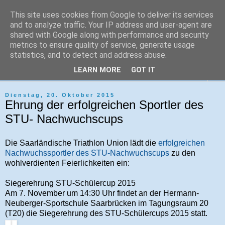
This site uses cookies from Google to deliver its services
Tri-Sport Saar-Hochwald
and to analyze traffic. Your IP address and user-agent are
shared with Google along with performance and security
metrics to ensure quality of service, generate usage
Verein für Ausdauersport und Triathlon
statistics, and to detect and address abuse.
LEARN MORE
GOT IT
▼
Dienstag, 20. Oktober 2015
Ehrung der erfolgreichen Sportler des
STU- Nachwuchscups
Die Saarländische Triathlon Union lädt die
erfolgreichen
Nachwuchssportler des STU-Nachwuchscups
zu den
wohlverdienten Feierlichkeiten ein:
Siegerehrung STU-Schülercup 2015
Am 7. November um 14:30 Uhr findet an der Hermann-
Neuberger-Sportschule Saarbrücken im Tagungsraum 20
(T20) die Siegerehrung des STU-Schülercups 2015 statt.