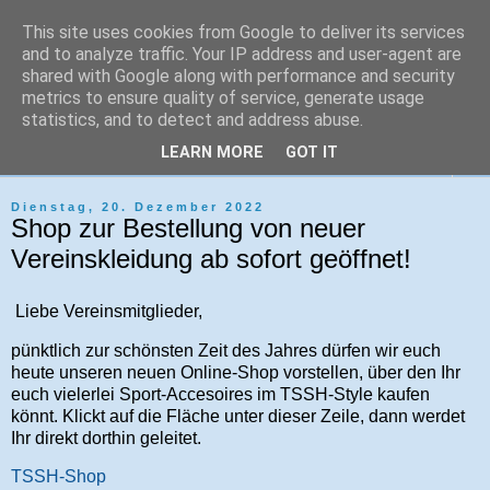
This site uses cookies from Google to deliver its services
Tri-Sport Saar-Hochwald
and to analyze traffic. Your IP address and user-agent are
shared with Google along with performance and security
metrics to ensure quality of service, generate usage
Verein für Ausdauersport und Triathlon
statistics, and to detect and address abuse.
LEARN MORE
GOT IT
▼
Dienstag, 20. Dezember 2022
Shop zur Bestellung von neuer
Vereinskleidung ab sofort geöffnet!
Liebe Vereinsmitglieder,
pünktlich zur schönsten Zeit des Jahres dürfen wir euch
heute unseren neuen Online-Shop vorstellen, über den Ihr
euch vielerlei Sport-Accesoires im TSSH-Style kaufen
könnt. Klickt auf die Fläche unter dieser Zeile, dann werdet
Ihr direkt dorthin geleitet.
TSSH-Shop