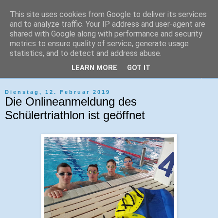
This site uses cookies from Google to deliver its services
Tri-Sport Saar-Hochwald
and to analyze traffic. Your IP address and user-agent are
shared with Google along with performance and security
metrics to ensure quality of service, generate usage
Verein für Ausdauersport und Triathlon
statistics, and to detect and address abuse.
LEARN MORE
GOT IT
▼
Dienstag, 12. Februar 2019
Die Onlineanmeldung des
Schülertriathlon ist geöffnet