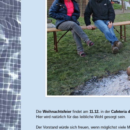
Die
Weihnachtsfeier
findet am
11.12.
in der
Cafeteria 
Hier wird natürlich für das leibliche Wohl gesorgt sein.
Der Vorstand würde sich freuen, wenn möglichst viele M