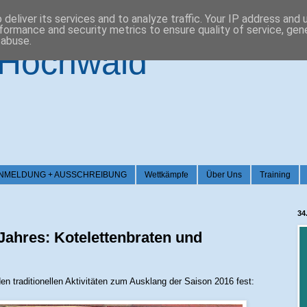
deliver its services and to analyze traffic. Your IP address and
formance and security metrics to ensure quality of service, ge
 abuse.
-Hochwald
026 / ANMELDUNG + AUSSCHREIBUNG
Wettkämpfe
Über Uns
Training
34
Jahres: Kotelettenbraten und
en traditionellen Aktivitäten zum Ausklang der Saison 2016 fest: