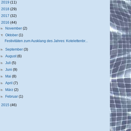
►
2019
(11)
►
2018
(29)
►
2017
(32)
▼
2016
(44)
►
November
(2)
▼
Oktober
(1)
Festivitäten zum Ausklang des Jahres: Kotelettenbr...
►
September
(3)
►
August
(6)
►
Juli
(5)
►
Juni
(9)
►
Mai
(8)
►
April
(7)
►
März
(2)
►
Februar
(1)
►
2015
(46)