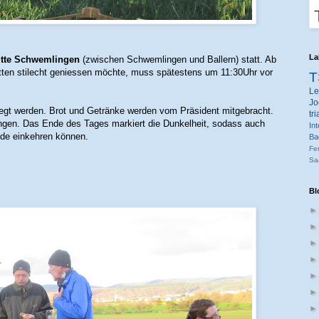
La
tte Schwemlingen
(zwischen Schwemlingen und Ballern) statt. Ab
etten stilecht geniessen möchte, muss spätestens um 11:30Uhr vor
T
Le
Jo
egt werden. Brot und Getränke werden vom Präsident mitgebracht.
tr
ngen. Das Ende des Tages markiert die Dunkelheit, sodass auch
Int
nde einkehren können.
Ba
Fe
Sa
Bl