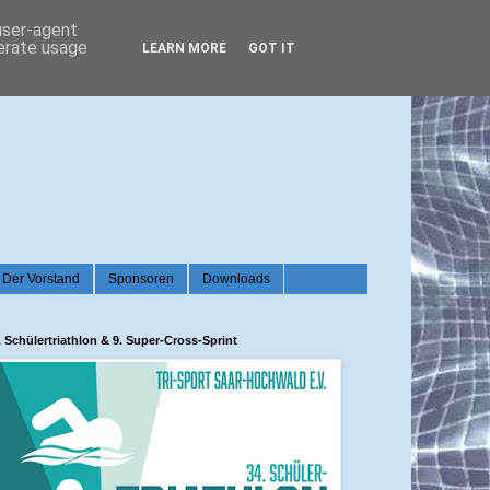
 user-agent
nerate usage
LEARN MORE
GOT IT
Der Vorstand
Sponsoren
Downloads
. Schülertriathlon & 9. Super-Cross-Sprint