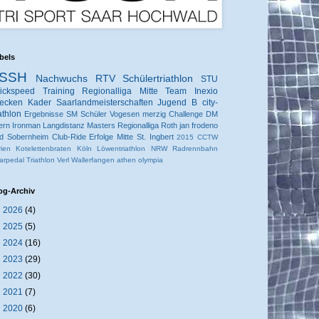
bels
SSH
Nachwuchs
RTV
Schülertriathlon
STU
ickspeed
Training
Regionalliga Mitte
Team Inexio
ecken
Kader
Saarlandmeisterschaften
Jugend B
city-
iathlon
Ergebnisse
SM
Schüler
Vogesen
merzig
Challenge
DM
ern
Ironman
Langdistanz
Masters
Regionalliga
Roth
jan frodeno
d Sobernheim
Club-Ride
Erfolge
Mitte
St. Ingbert
2015
CCTW
rien
Kotelettenbraten
Köln
Löwentriathlon
NRW
Radrennbahn
arpedal
Triathlon
Verl
Wallerfangen
athen
olympia
og-Archiv
►
2026
(4)
►
2025
(5)
►
2024
(16)
►
2023
(29)
►
2022
(30)
►
2021
(7)
►
2020
(6)