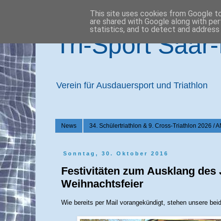
This site uses cookies from Google to 
are shared with Google along with per
statistics, and to detect and address
Tri-Sport Saar
Verein für Ausdauersport und Triathlon
News
34. Schülertriathlon & 9. Cross-Triathlon 2
Sonntag, 30. Oktober 2016
Festivitäten zum Ausklang des 
Weihnachtsfeier
Wie bereits per Mail vorangekündigt, stehen unsere beid