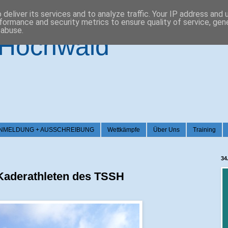
deliver its services and to analyze traffic. Your IP address and
formance and security metrics to ensure quality of service, ge
 abuse.
-Hochwald
026 / ANMELDUNG + AUSSCHREIBUNG
Wettkämpfe
Über Uns
Training
34
Kaderathleten des TSSH