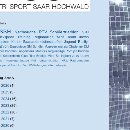
bels
SSH
Nachwuchs
RTV
Schülertriathlon
STU
ickspeed
Training
Regionalliga Mitte
Team Inexio
ecken
Kader
Saarlandmeisterschaften
Jugend B
city-
iathlon
Ergebnisse
SM
Schüler
Vogesen
merzig
Challenge
DM
ern
Ironman
Langdistanz
Masters
Regionalliga
Roth
jan frodeno
d Sobernheim
Club-Ride
Erfolge
Mitte
St. Ingbert
2015
CCTW
rien
Kotelettenbraten
Köln
Löwentriathlon
NRW
Radrennbahn
arpedal
Triathlon
Verl
Wallerfangen
athen
olympia
og-Archiv
►
2026
(4)
►
2025
(5)
►
2024
(16)
►
2023
(29)
►
2022
(30)
►
2021
(7)
►
2020
(6)