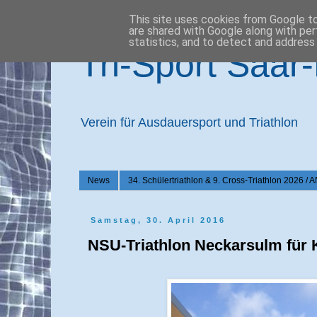
This site uses cookies from Google to 
are shared with Google along with per
statistics, and to detect and address
Tri-Sport Saar
Verein für Ausdauersport und Triathlon
News
34. Schülertriathlon & 9. Cross-Triathlon 2
Samstag, 30. April 2016
NSU-Triathlon Neckarsulm für 