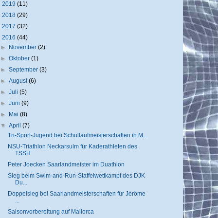
►
2019
(11)
►
2018
(29)
►
2017
(32)
▼
2016
(44)
►
November
(2)
►
Oktober
(1)
►
September
(3)
►
August
(6)
►
Juli
(5)
►
Juni
(9)
►
Mai
(8)
▼
April
(7)
Tri-Sport-Jugend bei Schullaufmeisterschaften in M...
NSU-Triathlon Neckarsulm für Kaderathleten des
TSSH
Peter Joecken Saarlandmeister im Duathlon
Sieg beim Swim-and-Run-Staffelwettkampf des DJK
Du...
Doppelsieg bei Saarlandmeisterschaften für Jérôme
...
Saisonvorbereitung auf Mallorca