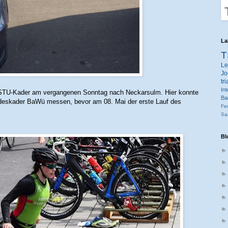
La
T
Le
Jo
tr
Int
er STU-Kader am vergangenen Sonntag nach Neckarsulm. Hier konnte
Ba
ndeskader BaWü messen, bevor am 08. Mai der erste Lauf des
Fe
Sa
Bl