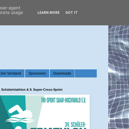
 user-agent
nerate usage
LEARN MORE
GOT IT
Der Vorstand
Sponsoren
Downloads
. Schülertriathlon & 9. Super-Cross-Sprint