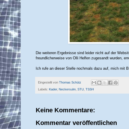
Die weiteren Ergebnisse sind leider nicht auf der Websi
freundlicherweise von Olli Helfen zugesandt wurden, err
Ich rufe an dieser Stelle nochmals dazu auf, mich mit B
Eingestellt von
Thomas Schütz
Labels:
Kader
,
Neckersulm
,
STU
,
TSSH
Keine Kommentare:
Kommentar veröffentlichen